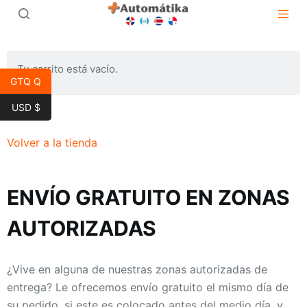
S
k
i
p
Tu carrito está vacío.
GTQ Q
t
o
USD $
c
o
Volver a la tienda
n
t
ENVÍO GRATUITO EN ZONAS
e
n
AUTORIZADAS
t
¿Vive en alguna de nuestras zonas autorizadas de
entrega? Le ofrecemos envío gratuito el mismo día de
su pedido, si este es colocado antes del medio día, y