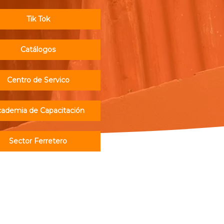
Tik Tok
Catálogos
Centro de Servico
ademia de Capacitación
Sector Ferretero